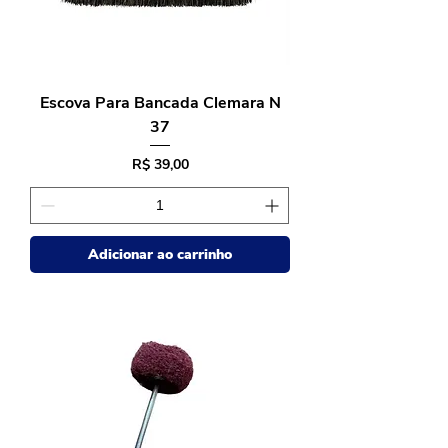
Escova Para Bancada Clemara N
37
Preço
R$ 39,00
Adicionar ao carrinho