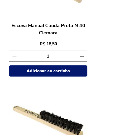
Escova Manual Cauda Preta N 40
Clemara
Preço
R$ 18,50
Adicionar ao carrinho