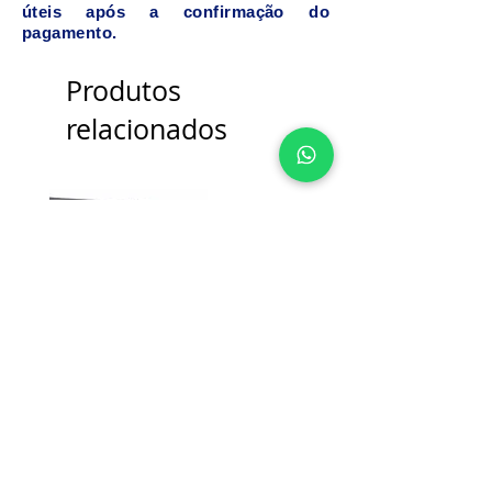
úteis após a confirmação do
pagamento.
Produtos
relacionados
Sacola Para Presente Tokyo
Sacola Para Presente T