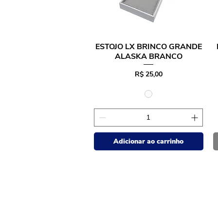
ESTOJO LX BRINCO GRANDE
ALASKA BRANCO
Preço
R$ 25,00
Adicionar ao carrinho
WG Embalagens