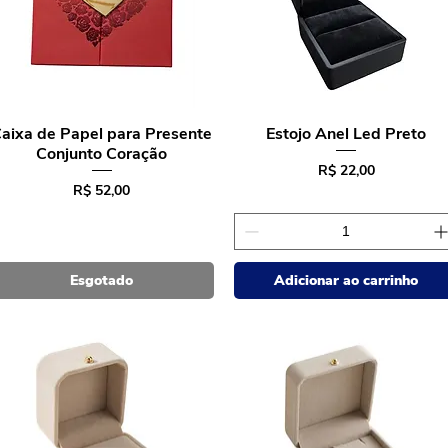
aixa de Papel para Presente
Estojo Anel Led Preto
Conjunto Coração
Preço
R$ 22,00
Preço
R$ 52,00
Esgotado
Adicionar ao carrinho