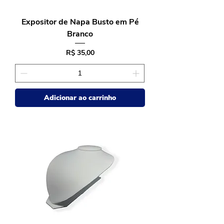
Expositor de Napa Busto em Pé
Branco
Preço
R$ 35,00
Adicionar ao carrinho