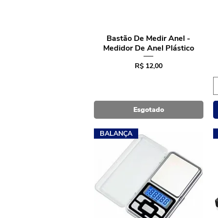
Bastão De Medir Anel -
Visualização rápida
Medidor De Anel Plástico
Preço
R$ 12,00
Esgotado
BALANÇA