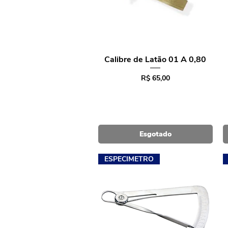
Calibre de Latão 01 A 0,80
Visualização rápida
Preço
R$ 65,00
Esgotado
ESPECIMETRO