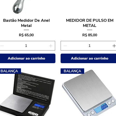
Bastão Medidor De Anel
MEDIDOR DE PULSO EM
Visualização rápida
Visualização rápida
Metal
METAL
Preço
Preço
R$ 65,00
R$ 85,00
Adicionar ao carrinho
Adicionar ao carrinho
BALANÇA
BALANÇA