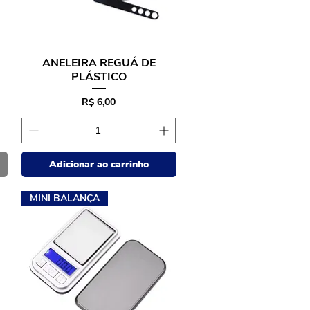
ANELEIRA REGUÁ DE
Visualização rápida
PLÁSTICO
Preço
R$ 6,00
Adicionar ao carrinho
MINI BALANÇA