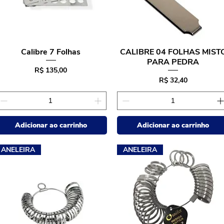
Calibre 7 Folhas
CALIBRE 04 FOLHAS MIST
Visualização rápida
Visualização rápida
PARA PEDRA
Preço
R$ 135,00
Preço
R$ 32,40
Adicionar ao carrinho
Adicionar ao carrinho
ANELEIRA
ANELEIRA