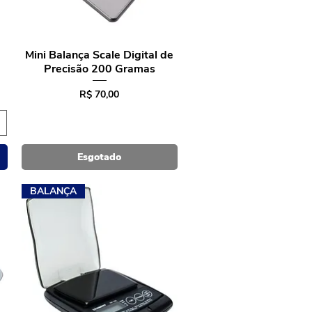
Mini Balança Scale Digital de
Visualização rápida
Precisão 200 Gramas
Preço
R$ 70,00
Esgotado
BALANÇA