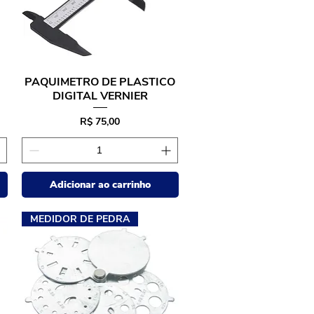
PAQUIMETRO DE PLASTICO
Visualização rápida
DIGITAL VERNIER
Preço
R$ 75,00
Adicionar ao carrinho
MEDIDOR DE PEDRA