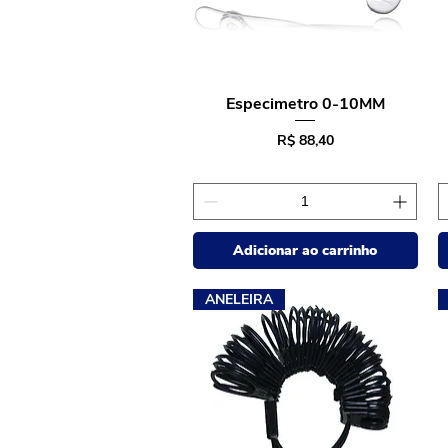
Especimetro 0-10MM
Visualização rápida
Preço
R$ 88,40
Adicionar ao carrinho
ANELEIRA