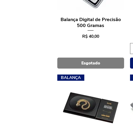
Balança Digital de Precisão
Visualização rápida
500 Gramas
Preço
R$ 40,00
Esgotado
BALANÇA