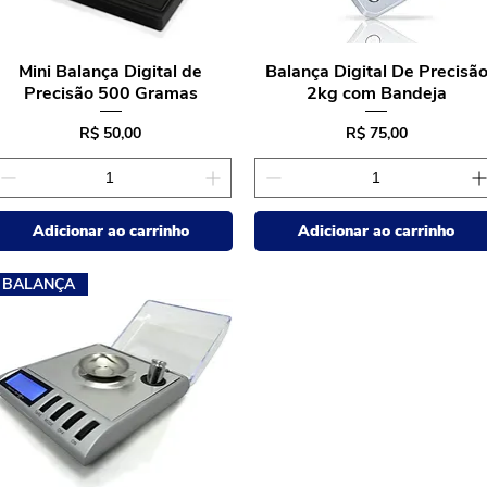
Mini Balança Digital de
Balança Digital De Precisã
Visualização rápida
Visualização rápida
Precisão 500 Gramas
2kg com Bandeja
Preço
Preço
R$ 50,00
R$ 75,00
Adicionar ao carrinho
Adicionar ao carrinho
BALANÇA