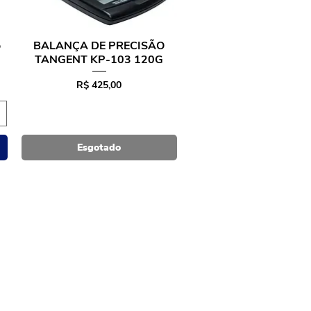
o
BALANÇA DE PRECISÃO
Visualização rápida
TANGENT KP-103 120G
Preço
R$ 425,00
Esgotado