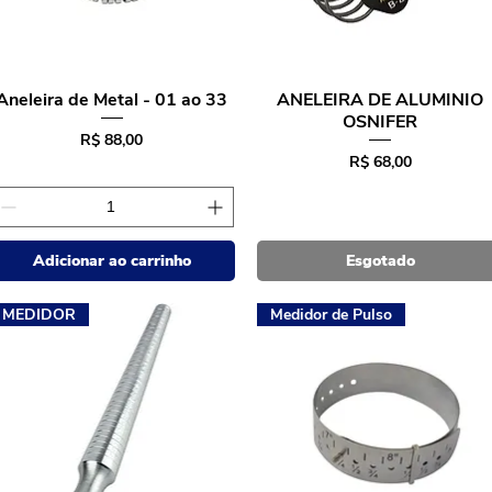
Aneleira de Metal - 01 ao 33
ANELEIRA DE ALUMINIO
Visualização rápida
Visualização rápida
OSNIFER
Preço
R$ 88,00
Preço
R$ 68,00
Adicionar ao carrinho
Esgotado
MEDIDOR
Medidor de Pulso