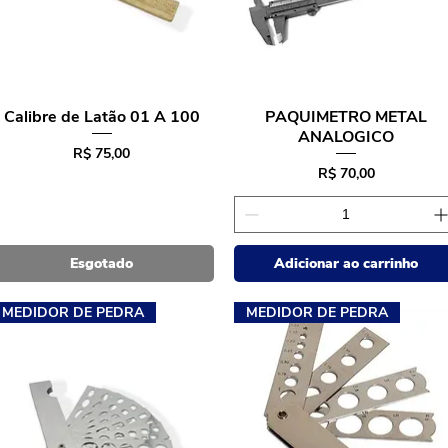
Calibre de Latão 01 A 100
PAQUIMETRO METAL
Visualização rápida
Visualização rápida
ANALOGICO
Preço
R$ 75,00
Preço
R$ 70,00
Esgotado
Adicionar ao carrinho
MEDIDOR DE PEDRA
MEDIDOR DE PEDRA