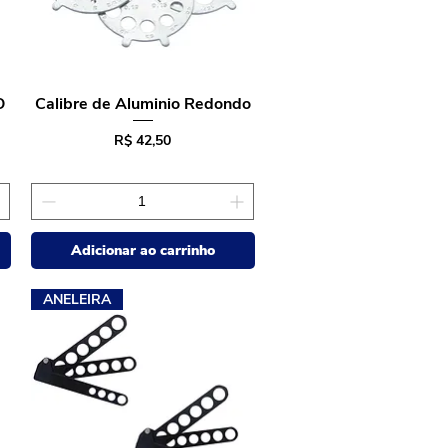
O
Calibre de Aluminio Redondo
Visualização rápida
Preço
R$ 42,50
Adicionar ao carrinho
ANELEIRA