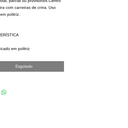
otal, parcial ou provisórios.Centro
ra com carreiras de crina. Uso
em politriz..
ERÍSTICA
icado em politriz
5 MM
o (Pelo): 1,5cm de altura x 0,6cm
Esgotado
ra