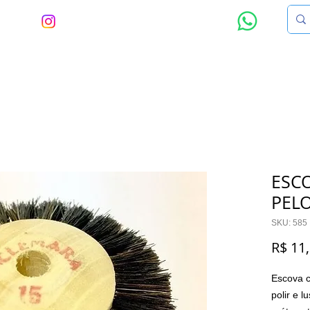
AGRAM
NOS CHAME NO WHATSAPP
EMBALAGENS
EXPOSITORES
FECHOS DE PRATA
FORNITURA
ESC
PEL
SKU: 585
R$ 11
Escova c
polir e l