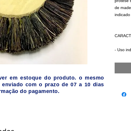
prótese t
de madei
indicado 
CARACT
- Uso ind
- Ref. 1
- Tamanh
de largu
ver em estoque do produto. o mesmo
 enviado com o prazo de 07 a 10 dias
firmação do pagamento.