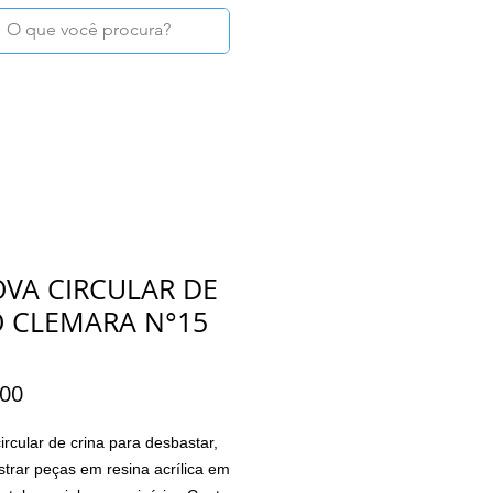
Login
TAGS
MOSTRUÁRIOS
CONTATO
OVA CIRCULAR DE
O CLEMARA N°15
Preço
,00
ircular de crina para desbastar,
ustrar peças em resina acrílica em